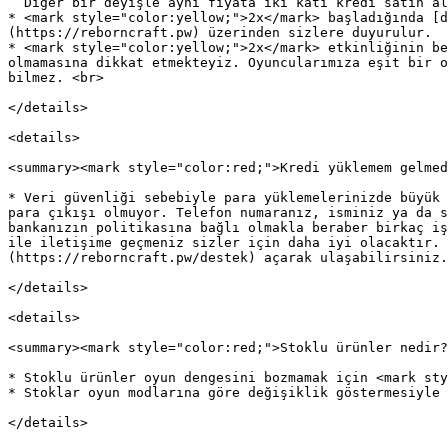
  Diğer bir deyişle aynı fiyata iki katı kredi satın alma şansı yakalarsınız.

* <mark style="color:yellow;">2x</mark> başladığında [d
(https://reborncraft.pw) üzerinden sizlere duyurulur.

* <mark style="color:yellow;">2x</mark> etkinliğinin be
olmamasına dikkat etmekteyiz. Oyuncularımıza eşit bir o
bilmez. <br>

</details>

<details>

<summary><mark style="color:red;">Kredi yüklemem gelmed
* Veri güvenliği sebebiyle para yüklemelerinizde büyük 
para çıkışı olmuyor. Telefon numaranız, isminiz ya da s
bankanızın politikasına bağlı olmakla beraber birkaç iş
ile iletişime geçmeniz sizler için daha iyi olacaktır. 
(https://reborncraft.pw/destek) açarak ulaşabilirsiniz.
</details>

<details>

<summary><mark style="color:red;">Stoklu ürünler nedir?
* Stoklu ürünler oyun dengesini bozmamak için <mark sty
* Stoklar oyun modlarına göre değişiklik göstermesiyle 