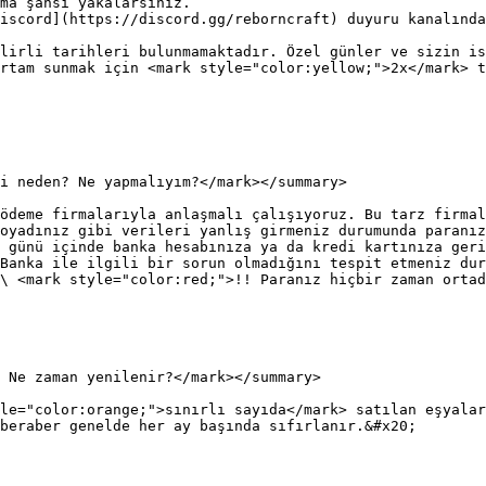
iscord](https://discord.gg/reborncraft) duyuru kanalında
lirli tarihleri bulunmamaktadır. Özel günler ve sizin is
rtam sunmak için <mark style="color:yellow;">2x</mark> t
i neden? Ne yapmalıyım?</mark></summary>

ödeme firmalarıyla anlaşmalı çalışıyoruz. Bu tarz firmal
oyadınız gibi verileri yanlış girmeniz durumunda paranız
 günü içinde banka hesabınıza ya da kredi kartınıza geri
Banka ile ilgili bir sorun olmadığını tespit etmeniz dur
\ <mark style="color:red;">!! Paranız hiçbir zaman ortad
 Ne zaman yenilenir?</mark></summary>

le="color:orange;">sınırlı sayıda</mark> satılan eşyalar
beraber genelde her ay başında sıfırlanır.&#x20;
