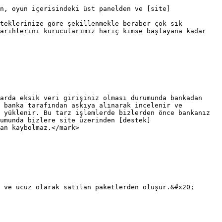
n, oyun içerisindeki üst panelden ve [site]
teklerinize göre şekillenmekle beraber çok sık 
arihlerini kurucularımız hariç kimse başlayana kadar 
arda eksik veri girişiniz olması durumunda bankadan 
 banka tarafından askıya alınarak incelenir ve 
 yüklenir. Bu tarz işlemlerde bizlerden önce bankanız 
umunda bizlere site üzerinden [destek]
an kaybolmaz.</mark>

 ve ucuz olarak satılan paketlerden oluşur.&#x20;
