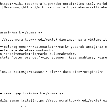
https://wiki.reborncraft.pw/reborncraft/llms.txt). Markd
 [Markdown](https://wiki.reborncraft.pw/reborncraft/rebo
arar?</mark></summary>

://reborncraft.pw/kredi/yukle) üzerinden para yükleme il
="color:green;">"/sitemarket"</mark> yazarak açtığınız m
erle de elde etmek mümkündür.

n;">"/sitemarket"i</mark> bulunmaktadır.

style="color:orange;">vip, spawner, kasa anahtarı, kozme
les/BqFkIiE95jFW1eJu5e7T" alt="" data-size="original">

e zaman yapılır?</mark></summary>

dığı zaman [site](https://reborncraft.pw/kredi/yukle) üz