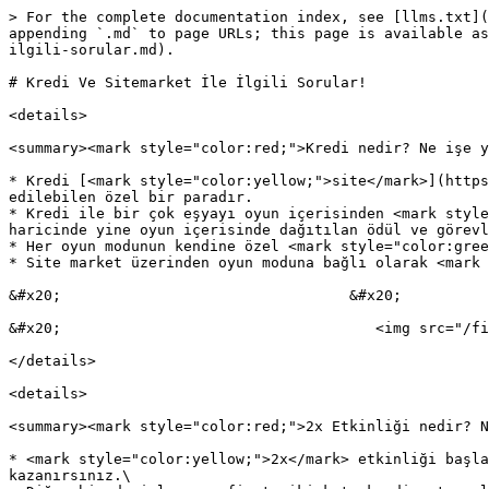
> For the complete documentation index, see [llms.txt](
appending `.md` to page URLs; this page is available as
ilgili-sorular.md).

# Kredi Ve Sitemarket İle İlgili Sorular!

<details>

<summary><mark style="color:red;">Kredi nedir? Ne işe y
* Kredi [<mark style="color:yellow;">site</mark>](https
edilebilen özel bir paradır.

* Kredi ile bir çok eşyayı oyun içerisinden <mark style
haricinde yine oyun içerisinde dağıtılan ödül ve görevl
* Her oyun modunun kendine özel <mark style="color:gree
* Site market üzerinden oyun moduna bağlı olarak <mark 
&#x20;                                 &#x20;

&#x20;                                    <img src="/fi
</details>

<details>

<summary><mark style="color:red;">2x Etkinliği nedir? N
* <mark style="color:yellow;">2x</mark> etkinliği başla
kazanırsınız.\
