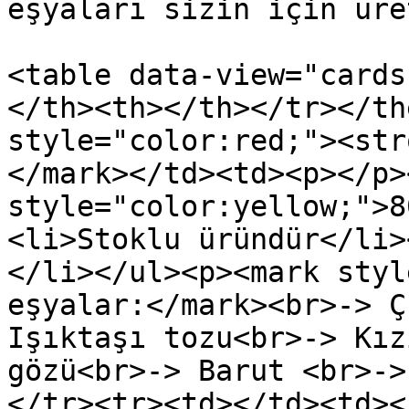
eşyaları sizin için üre
<table data-view="cards
</th><th></th></tr></th
style="color:red;"><str
</mark></td><td><p></p>
style="color:yellow;">8
<li>Stoklu üründür</li><li>Karanlıkta çalışır.     
</li></ul><p><mark styl
eşyalar:</mark><br>-> Ç
Işıktaşı tozu<br>-> Kız
gözü<br>-> Barut <br>->
</tr><tr><td></td><td><i