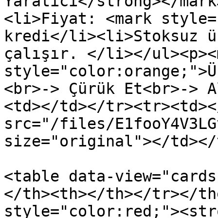
Yaratıcı</strong></mark
<li>Fiyat: <mark style=
kredi</li><li>Stoksuz ü
çalışır. </li></ul><p><m
style="color:orange;">Ü
<br>-> Çürük Et<br>-> A
<td></td></tr><tr><td><
src="/files/E1fooY4V3LG
size="original"></td></
<table data-view="cards
</th><th></th></tr></th
style="color:red;"><str