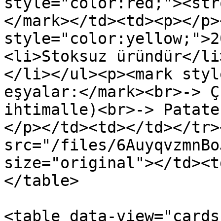
style="color:red;"><str
</mark></td><td><p></p>
style="color:yellow;">2
<li>Stoksuz üründür</li
</li></ul><p><mark styl
eşyalar:</mark><br>-> Ç
ihtimalle)<br>-> Patate
</p></td><td></td></tr>
src="/files/6AuyqvzmnBo
size="original"></td><t
</table>

<table data-view="cards