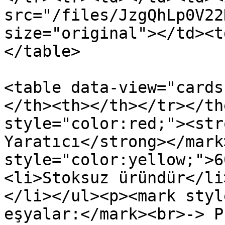
src="/files/JzgQhLp0V22
size="original"></td><t
</table>

<table data-view="cards
</th><th></th></tr></th
style="color:red;"><str
Yaratıcı</strong></mark
style="color:yellow;">6
<li>Stoksuz üründür</li
</li></ul><p><mark styl
eşyalar:</mark><br>-> P