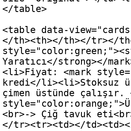
</table>

<table data-view="cards
</th><th></th></tr></th
style="color:green;"><s
Yaratıcı</strong></mark
<li>Fiyat: <mark style=
kredi</li><li>Stoksuz ü
çimen üstünde çalışır. 
style="color:orange;">Ü
<br>-> Çiğ tavuk eti<br
</tr><tr><td></td><td><i