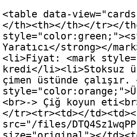
<table data-view="cards
</th><th></th></tr></th
style="color:green;"><s
Yaratıcı</strong></mark
<li>Fiyat: <mark style=
kredi</li><li>Stoksuz ü
çimen üstünde çalışır. 
style="color:orange;">Ü
<br>-> Çiğ koyun eti<br
</tr><tr><td></td><td><i
src="/files/DTQ4Sz1wqPP
size="original"></td><t