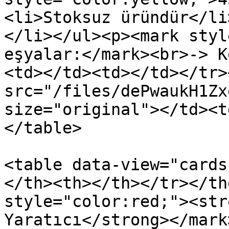
<li>Stoksuz üründür</li
</li></ul><p><mark styl
eşyalar:</mark><br>-> K
<td></td><td></td></tr>
src="/files/dePwaukH1Zx
size="original"></td><t
</table>

<table data-view="cards
</th><th></th></tr></th
style="color:red;"><str
Yaratıcı</strong></mark