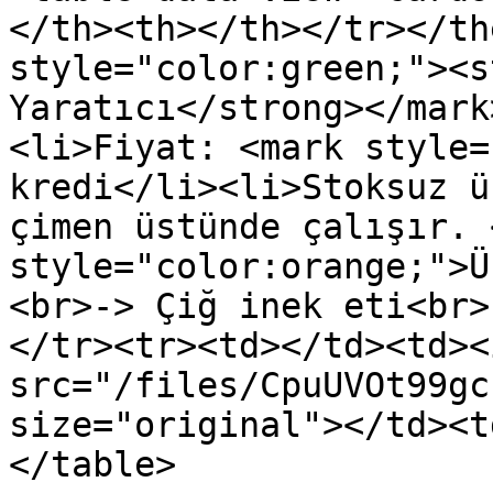
</th><th></th></tr></th
style="color:green;"><s
Yaratıcı</strong></mark
<li>Fiyat: <mark style=
kredi</li><li>Stoksuz ü
çimen üstünde çalışır. 
style="color:orange;">Ü
<br>-> Çiğ inek eti<br>
</tr><tr><td></td><td><i
src="/files/CpuUVOt99gc
size="original"></td><t
</table>
