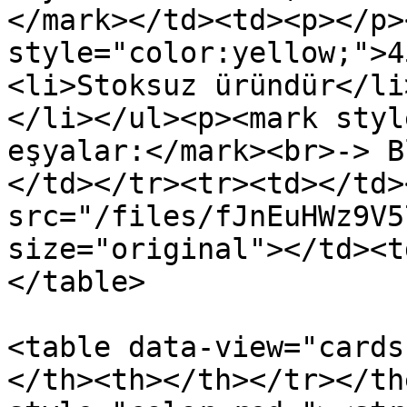
</mark></td><td><p></p>
style="color:yellow;">4
<li>Stoksuz üründür</li
</li></ul><p><mark styl
eşyalar:</mark><br>-> B
</td></tr><tr><td></td>
src="/files/fJnEuHWz9V5
size="original"></td><t
</table>

<table data-view="cards
</th><th></th></tr></th