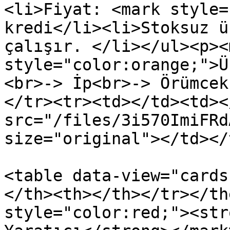
<li>Fiyat: <mark style=
kredi</li><li>Stoksuz ü
çalışır. </li></ul><p><m
style="color:orange;">Ü
<br>-> İp<br>-> Örümcek
</tr><tr><td></td><td><
src="/files/3i570ImiFRd
size="original"></td></
<table data-view="cards
</th><th></th></tr></th
style="color:red;"><str