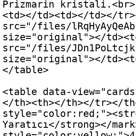
Prizmarin kristali.<br>
<td></td><td></td></tr>
src="/files/lRqHyAyQeAb
size="original"></td><t
src="/files/JDn1PoLtcjk
size="original"></td><t
</table>

<table data-view="cards
</th><th></th></tr></th
style="color:red;"><str
Yaratıcı</strong></mark
style="color:yellow;">4