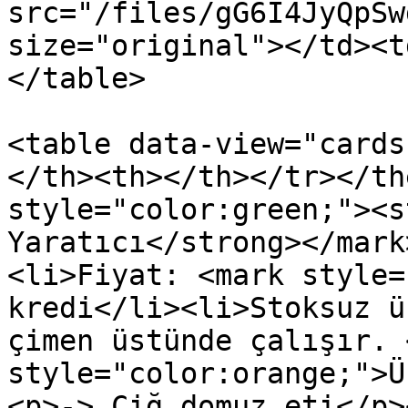
src="/files/gG6I4JyQpSw
size="original"></td><t
</table>

<table data-view="cards
</th><th></th></tr></th
style="color:green;"><s
Yaratıcı</strong></mark
<li>Fiyat: <mark style=
kredi</li><li>Stoksuz ü
çimen üstünde çalışır. 
style="color:orange;">Ü
<p>-> Çiğ domuz eti</p>